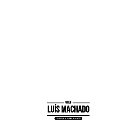
4
polvilhe um tabuleiro com farinha e ligue o
forno a 180 graus
5
molde bolinhas e disponha no tabuleiro
separadamente
6
leve ao forno durante 15 minutos
aproximadamente até que fiquem cozidas
7
Retire do forno e sirva decorado a gosto
com doce
Visualizações:
4.899
Facebook
Messenger
WhatsApp
X
Twitter
Email
Pinterest
Reddit
Skype
Share