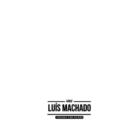
3
Junte o purê de manga, os iogurtes e o leite
condensado,
Envolva tudo muito bem
4
Disponha alternadamente creme e bolacha
5
Leve ao congelador até que fique gelado
6
Desenforme, regue com o doce de frutos
vermelhos e sirva decorado a gosto
Visualizações:
233
Facebook
Messenger
WhatsApp
X
Twitter
Email
Pinterest
Reddit
Skype
Share