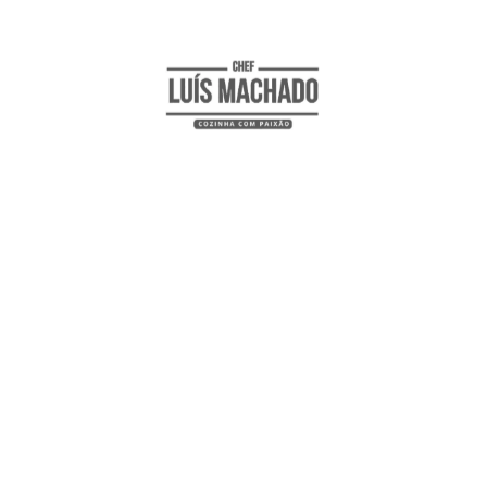
Visualizações:
4.210
Facebook
Messenger
WhatsApp
X
Twitter
Email
Pinterest
Reddit
Skype
Share