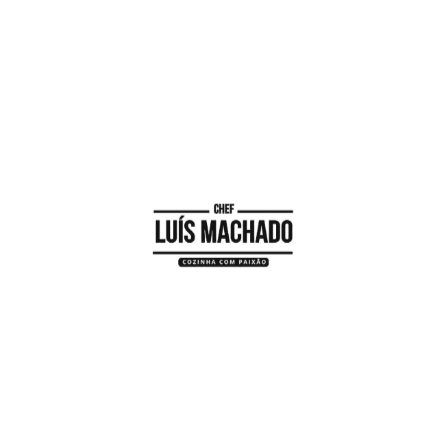
3
Descasque e lave a cebola e os dentes de
alho, pique-os finamente
4
Arranje o pimento, corte ao meio, retire as
pevides e corte em cubinhos
5
Num tacho aqueça o azeite, junte a cebola,
os dentes de alho, o pimento, as folhas de
louro, o tomate e a polpa de tomate;
Deixe refogar tudo até murchar;
6
Junte depois o vinho branco e o tamboril,
deixe ferver;
7
Regue com o caldo, rectifique os temperos e
junte a massa;
8
Deixe cozer durante 10 minutos;
9
Decorrido esse tempo, junte coentros, retire
do lume e sirva decorado a gosto.