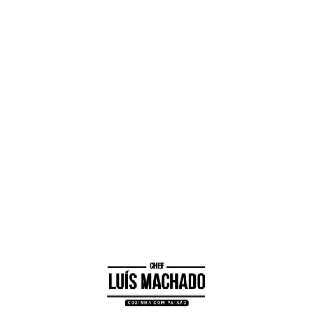
1
Junte num tabuleiro os tomates cereja com
os dentes de alho o queijo, o azeite sal e
pimenta;
2
Leve ao forno pré aquecido a 180 graus
durante 20 minutos até que fique os tomates
assados
3
Num tacho leve a cozer a massa em água
temperada de sal, depois de cozido, escorra
e junte ao tabuleiro da massa
4
Envolva tudo bem, junte com coentros e
sirva decorado a gosto
Visualizações:
318
Facebook
Messenger
WhatsApp
X
Twitter
Email
Pinterest
Reddit
Skype