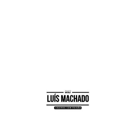
de adoçante ou stevia
de farinha maizena
ue as claras e bata até obter alguma consistência;
2 colheres de sopa de adoçante ou stevia e farinha m
eiro e leve ao forno previamente aquecido a 180º, du
 e cortar aos pedaços de seguida triturar tudo;
 com água e 1 colher sopa de adoçante ou stevia e l
s tiverem coradas retirar do forno e colocar o molh