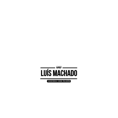
que os ovos fiquem cozinhados;
6
Retire do forno e sirva decorado a gosto.
Esta receita teve o apoio da BEcome.
Visualizações:
94
Facebook
Messenger
WhatsApp
X
Twitter
Email
Pinterest
Reddit
Skype
Share
Parceiros