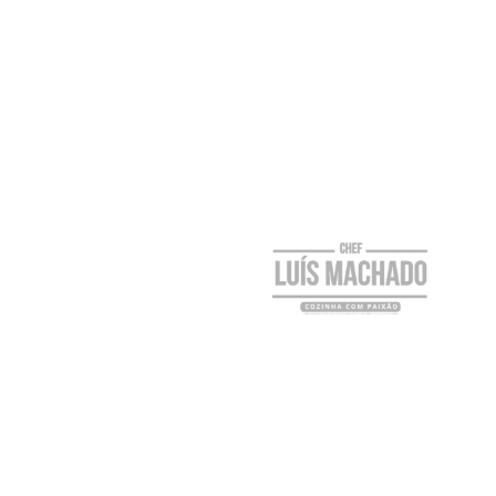
Promoção De Marcas
Prima o botão editar para alterar este texto.
Lorem ipsum dolor sit amet, consectetur
adipiscing elit. Ut elit tellus, luctus nec
ullamcorper mattis, pulvinar dapibus leo.
Facebook
Messenger
WhatsApp
X
Twitter
Email
Pinterest
Reddit
Skype
Share
Parceiros