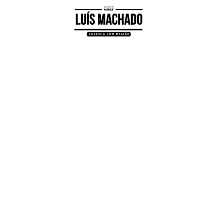
est
eddit
Skype
Share
Parceiros