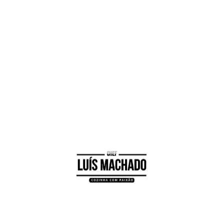
recebam tudo em casa. Deixem apenas as frutas e os
do.
uda
– Nós queremos sempre fazer tudo e ter tudo pr
não é preciso ser assim. Mais vale simplificar no que
iliares para trazerem por exemplo um doce, a sobrem
oquem uma mesa de apoio com toda a comida, para 
Assim o anfitrião não tem que estar a levantar-se
r.
rior
– Assim terão mais tempo para decorar ao vosso
 precisam de determinados utensílios lavem e arrume
depois das refeições, peçam ajuda aos restante
is rápido se todos ajudarem e vocês cansam-se menos