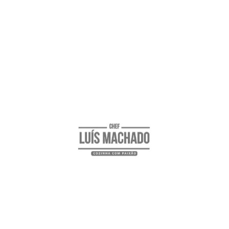
porque são entradas apenas e além disso retiram
o apetite para o prato principal . O mesmo se
aplica aos doces. Digam-me lá se não há sempre
doces que vão para o lixo porque já estão secos
e ninguém come?
6. Distribuir um pouco os custos
Se vai receber familiares em sua casa para o
Natal peça uma sobremesa a uns, vinho a outros
e entrada a outros. De certeza que ninguém vai
dizer que não e vocês ainda que fiquem com a
despesa dos pratos principais, sempre é uma
ajuda .
7. Escolher produtos da época e locais
Os produtos da época acabam sempre por ser
mais económicos do que os que não pertencem
a esta época. Por exemplo para as saladas de